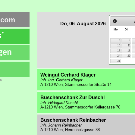
.com
Do, 06. August 2026
Mo
Di
s´
3
4
10
11
gen
17
18
24
25
31
Weingut Gerhard Klager
Inh. Ing. Gerhard Klager
86
A-1210 Wien, Stammersdorfer Straße 14
Buschenschank Zur Duschl
Inh. Hildegard Duschl
A-1210 Wien, Stammersdorfer Kellergasse 76
Buschenschank Reinbacher
Inh. Johann Reinbacher
A-1210 Wien, Herrenholzgasse 38