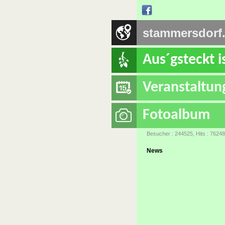
stammersdorf
Aus´gsteckt i
Veranstaltun
Fotoalbum
Besucher : 244525, Hits : 7624
News