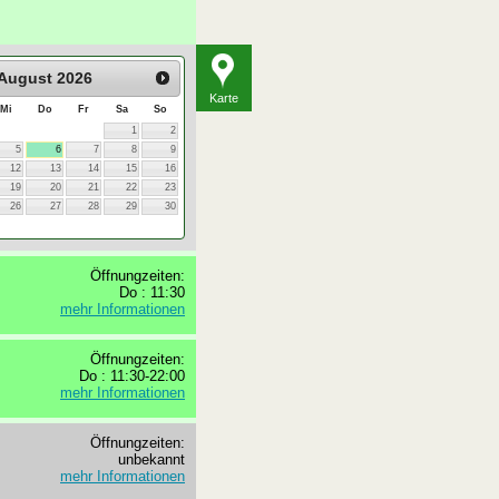
August
2026
Karte
Mi
Do
Fr
Sa
So
1
2
5
6
7
8
9
12
13
14
15
16
19
20
21
22
23
26
27
28
29
30
Öffnungzeiten:
Do : 11:30
mehr Informationen
Öffnungzeiten:
Do : 11:30-22:00
mehr Informationen
Öffnungzeiten:
unbekannt
mehr Informationen