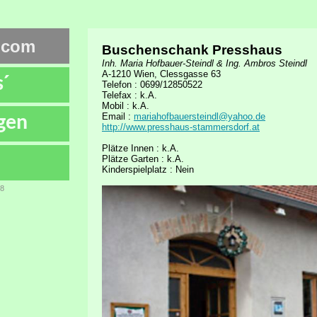
.com
Buschenschank Presshaus
Inh. Maria Hofbauer-Steindl & Ing. Ambros Steindl
A-1210 Wien, Clessgasse 63
s´
Telefon : 0699/12850522
Telefax : k.A.
Mobil : k.A.
Email :
mariahofbauersteindl@yahoo.de
gen
http://www.presshaus-stammersdorf.at
Plätze Innen : k.A.
Plätze Garten : k.A.
Kinderspielplatz : Nein
78