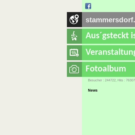
stammersdorf
Aus´gsteckt i
Veranstaltun
Fotoalbum
Besucher : 244722, Hits : 7630
News