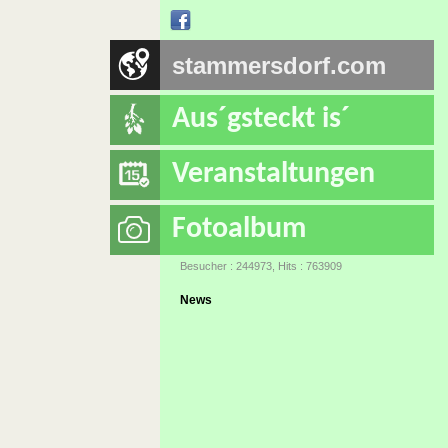
stammersdorf.com
Aus´gsteckt is´
Veranstaltungen
Fotoalbum
Besucher : 244973, Hits : 763909
News