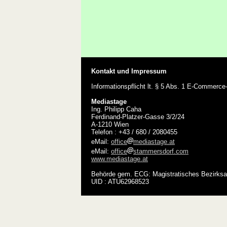
Kontakt und Impressum
Informationspflicht lt. § 5 Abs. 1 E-Commerc
Mediastage
Ing. Philipp Caha
Ferdinand-Platzer-Gasse 3/2/24
A-1210 Wien
Telefon : +43 / 680 / 2080455
eMail:
office
mediastage.at
eMail:
office
stammersdorf.com
www.mediastage.at
Behörde gem. ECG: Magistratisches Bezirksa
UID : ATU62968523