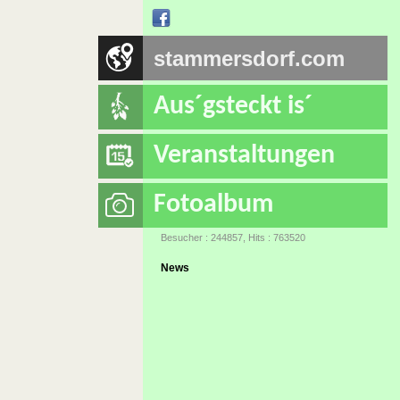
stammersdorf.com
Aus´gsteckt is´
Veranstaltungen
Fotoalbum
Besucher : 244857, Hits : 763520
News