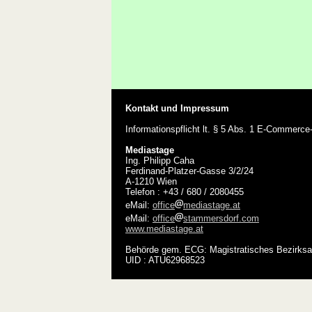
Kontakt und Impressum
Informationspflicht lt. § 5 Abs. 1 E-Commerc
Mediastage
Ing. Philipp Caha
Ferdinand-Platzer-Gasse 3/2/24
A-1210 Wien
Telefon : +43 / 680 / 2080455
eMail:
office
mediastage.at
eMail:
office
stammersdorf.com
www.mediastage.at
Behörde gem. ECG: Magistratisches Bezirksa
UID : ATU62968523